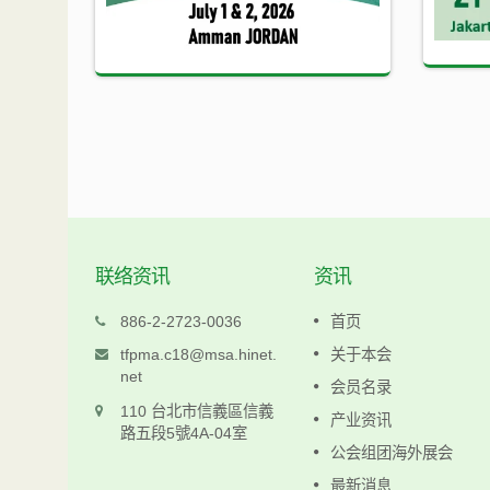
联络资讯
资讯
科仁
886-2-2723-0036
首页
www.keljen.com.tw
tfpma.c18@msa.hinet.
关于本会
net
会员名录
阅读更多
110 台北市信義區信義
产业资讯
路五段5號4A-04室
公会组团海外展会
最新消息