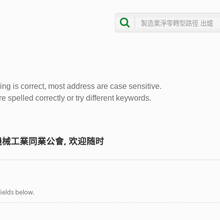
ing is correct, most address are case sensitive.
 spelled correctly or try different keywords.
械工業同業公會, 欢迎随时