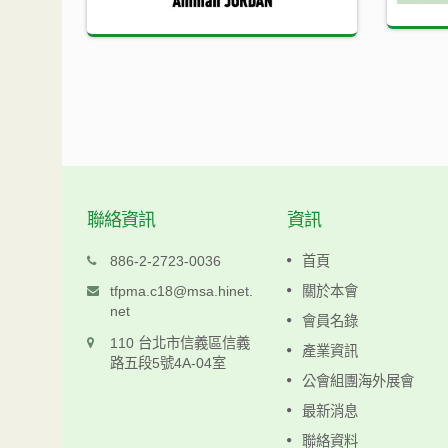
聯絡資訊
資訊
科仁
886-2-2723-0036
首頁
www.keljen.com.tw
tfpma.c18@msa.hinet.
關於本會
net
會員名錄
閱讀更多
110 台北市信義區信義
產業資訊
路五段5號4A-04室
公會組團海外展會
最新消息
聯絡資料