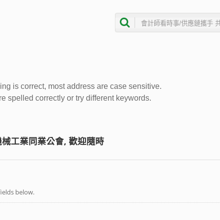
ing is correct, most address are case sensitive.
 spelled correctly or try different keywords.
械工業同業公會, 歡迎隨時