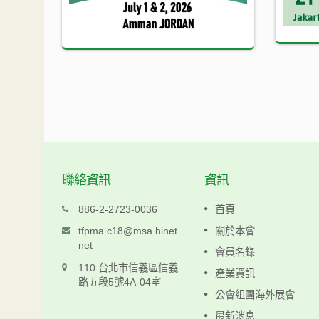
聯絡資訊
資訊
科仁
886-2-2723-0036
首頁
www.keljen.com.tw
tfpma.c18@msa.hinet.
關於本會
net
會員名錄
閱讀更多
110 台北市信義區信義
產業資訊
路五段5號4A-04室
公會組團海外展會
最新消息