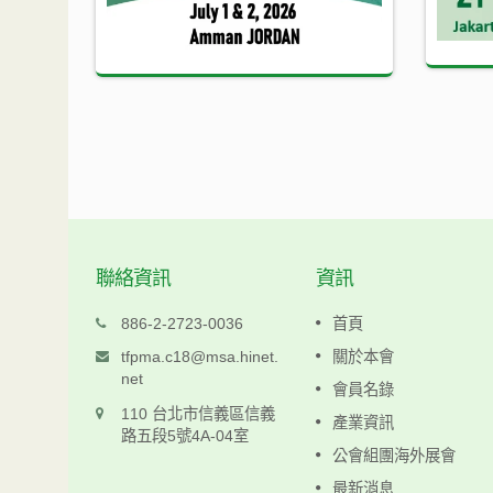
聯絡資訊
資訊
科仁
886-2-2723-0036
首頁
www.keljen.com.tw
tfpma.c18@msa.hinet.
關於本會
net
會員名錄
閱讀更多
110 台北市信義區信義
產業資訊
路五段5號4A-04室
公會組團海外展會
最新消息