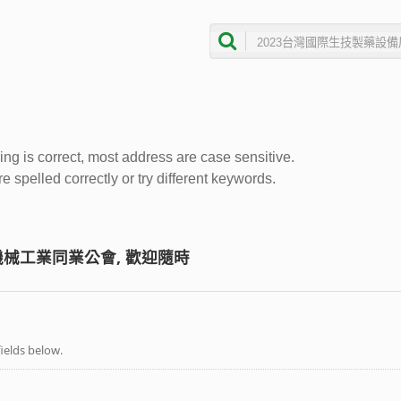
ing is correct, most address are case sensitive.
 spelled correctly or try different keywords.
械工業同業公會, 歡迎隨時