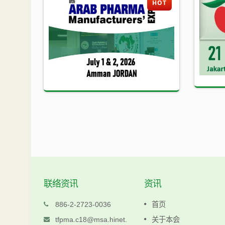
HOT
HOT
联络资讯
资讯
科仁
886-2-2723-0036
首页
www.keljen.com.tw
tfpma.c18@msa.hinet.
关于本会