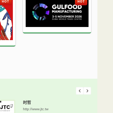
HOT
HOT
时哲
http://www.jtc.tw