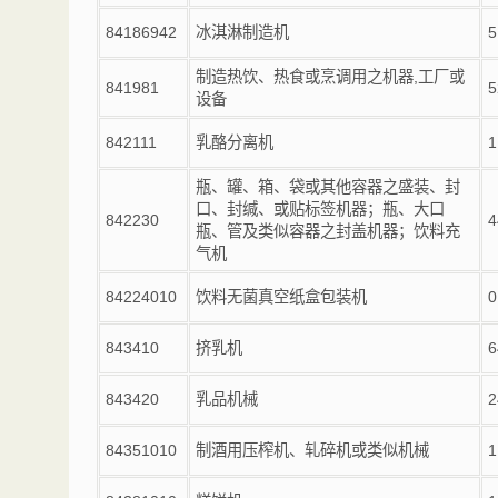
84186942
冰淇淋制造机
5
制造热饮、热食或烹调用之机器
,
工厂或
841981
5
设备
842111
乳酪分离机
1
瓶、罐、箱、袋或其他容器之盛装、封
口、封缄、或贴标签机器；瓶、大口
842230
4
瓶、管及类似容器之封盖机器；饮料充
气机
84224010
饮料无菌真空纸盒包装机
0
843410
挤乳机
6
843420
乳品机械
2
84351010
制酒用压榨机、轧碎机或类似机械
1