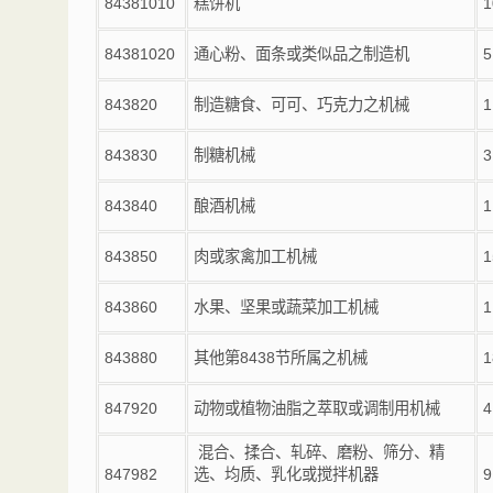
84381010
糕饼机
1
84381020
通心粉、面条或类似品之制造机
5
843820
制造糖食、可可、巧克力之机械
1
843830
制糖机械
3
843840
酿酒机械
1
843850
肉或家禽加工机械
1
843860
水果、坚果或蔬菜加工机械
1
843880
其他第
8438
节所属之机械
1
847920
动物或植物油脂之萃取或调制用机械
4
混合、揉合、轧碎、磨粉、筛分、精
847982
选、均质、乳化或搅拌机器
9