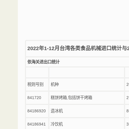
2022
年
1-12
月台湾各类食品机械进口统计与
依海关进出口统计
税则号别
机种
2
841720
糕饼烤箱
,
包括饼干烤箱
2
84186920
造冰机
8
84186941
冷饮机
3