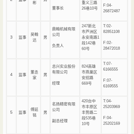
彬
重义三路
F:04-
董事长
26巷10号
26872487
247新北
T:02-
鼎翰机械有限
市芦洲区
82851108
吴翰
公司
3
监事
男
永安南路1
达
F:02-
段142巷
负责人
28472018
60号
T:07-
总兴实业股份
824高雄
6166555
董丞
有限公司
市燕巢区
4
监事
男
家
安招路
F:07-
经理
669号
6169555
420台中
T:04-
名扬精密有限
市丰原区
25203969
傅延
公司
5
监事
男
丰势路二
铭
F:04-
段535巷
副总经理
25202169
10号