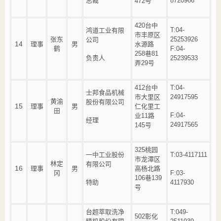
总裁
8720966
472号
420台中
T:04-
鸿道工业有限
市丰原区
张东
25253926
公司
14
理事
男
水源路
鹤
F:04-
258巷81
负责人
25239533
弄29号
412台中
T:04-
士邦食品机械
市大里区
24917595
黄渝
股份有限公司
15
理事
男
仁化里工
田
F:04-
业11路
经理
24917565
145号
325桃园
一中工业股份
T:03-4117111
市龙潭区
林定
有限公司
16
理事
男
高杨北路
冈
F:03-
106巷139
特助
4117930
号
台超萃取洗净
T:049-
502彰化