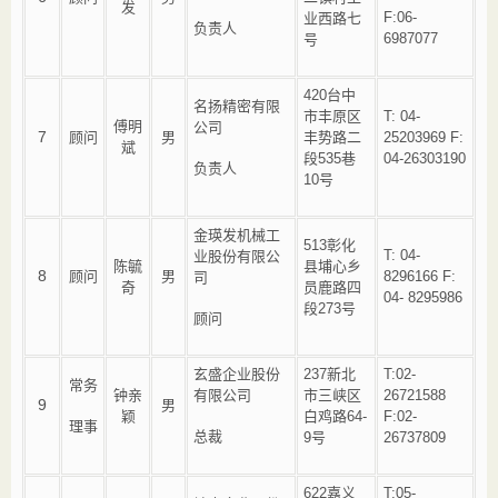
发
F:06-
业西路七
负责人
6987077
号
420台中
名扬精密有限
市丰原区
T: 04-
傅明
公司
7
顾问
男
丰势路二
25203969 F:
斌
段535巷
04-26303190
负责人
10号
金瑛发机械工
513彰化
T: 04-
业股份有限公
陈毓
县埔心乡
8
顾问
男
8296166 F:
司
奇
员鹿路四
04- 8295986
段273号
顾问
玄盛企业股份
237新北
T:02-
常务
钟亲
有限公司
市三峡区
26721588
9
男
颖
白鸡路64-
F:02-
理事
总裁
9号
26737809
622嘉义
T:05-