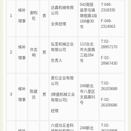
542南投
T:049-
达鑫机械有限
候补
县草屯镇
2318335
谢昀
公司
1
男
墩煌路1段
伦
理事
F:049-
168巷30
业务经理
2314063
号
T:02-
弘荃机械企业
112台北
候补
28957170
许志
有限公司
市大度路
2
男
明
三段284
理事
F:02-
负责人
号
28967430
麦亿企业有限
T:02-
公司
249新北
候补
26103688
陈建
市八里区
3
男
(继盛机械工业
达
文昌路91
理事
F:02-
有限公司)
号
26105686
经理
六成功五金科
T:02-
249新北
候补
技股份有限公
26104898