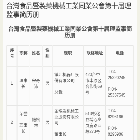
台灣食品暨製藥機械工業同業公會第十届理
监事简历册
台灣食品暨製藥機械工業同業公會第十届理监事简
历册
序
性
职称
姓名
现职
联络地址
电话
号
别
T:04-
镇江机器厂股
420台中
25320245
理事
宋奇
份有限公司
市丰原区
1
男
长
沛
合作街69
F:04-
总裁
号
25337545
金瑛发机械工
T:04-
荣誉
513彰化
业股份有限公
8296166
施松
县埔心乡
2
男
司
理事
林
员鹿路四
F:04-
长
段273号
董事长
8295986