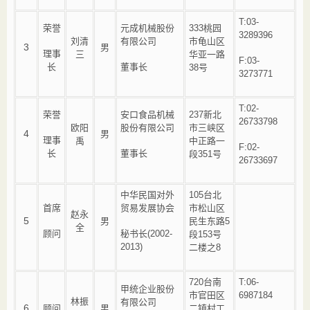
T:03-
荣誉
元成机械股份
333桃园
3289396
刘清
有限公司
市龟山区
3
男
理事
三
华亚一路
F:03-
长
董事长
38号
3273771
T:02-
荣誉
安口食品机械
237新北
26733798
欧阳
股份有限公司
市三峡区
4
男
理事
禹
中正路一
F:02-
长
董事长
段351号
26733697
中华民国对外
105台北
首席
贸易发展协会
市松山区
赵永
5
男
民生东路5
全
顾问
秘书长(2002-
段153号
2013)
二楼之8
720台南
T:06-
甲统企业股份
市官田区
6987184
林振
有限公司
6
顾问
男
二镇村工