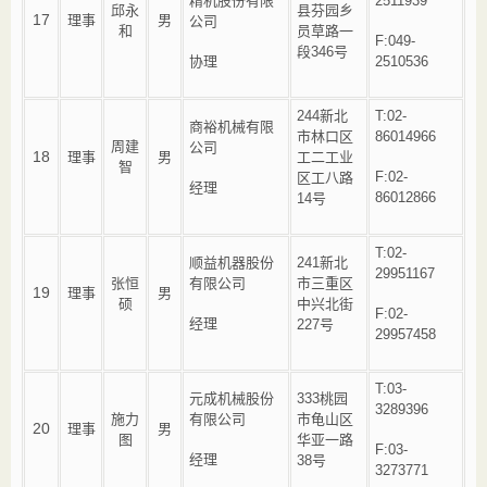
精机股份有限
2511939
邱永
县芬园乡
17
理事
男
公司
和
员草路一
F:049-
段346号
协理
2510536
244新北
T:02-
商裕机械有限
市林口区
86014966
周建
公司
18
理事
男
工二工业
智
F:02-
区工八路
经理
86012866
14号
T:02-
顺益机器股份
241新北
29951167
张恒
有限公司
市三重区
19
理事
男
硕
中兴北街
F:02-
经理
227号
29957458
T:03-
元成机械股份
333桃园
3289396
施力
有限公司
市龟山区
20
理事
男
图
华亚一路
F:03-
经理
38号
3273771