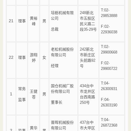
T:02-
培枥机械有限
248新北
29853888
黄裕
公司
市五股区
21
理事
男
峰
民义路二
F:02-
总裁
段35-29号
22936038
T:02-
老松机械股份
242新北
29900668
游翔
有限公司
市新庄区
22
理事
女
婷
头前路92
F:02-
经理
号
29900722
T:04-
国仓机械厂股
434台中
常务
26300931
王健
份有限公司
市龙井区
1
男
苍
台西南路
监事
F:04-
董事长
250号
26303190
T:04-
晋晖机械股份
437台中
26872368
黄华
有限公司
市大甲区
2
监事
男