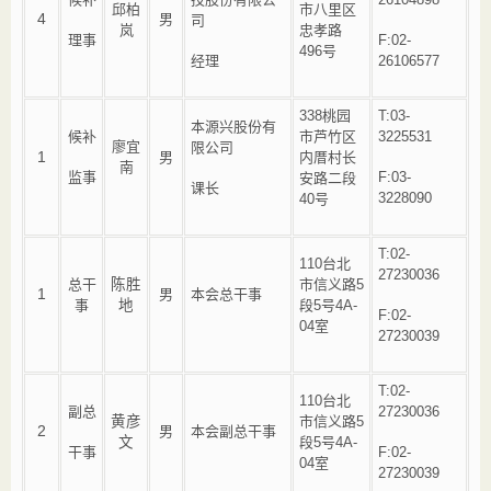
邱柏
市八里区
4
男
司
岚
忠孝路
理事
F:02-
496号
经理
26106577
338桃园
T:03-
本源兴股份有
候补
市芦竹区
3225531
廖宜
限公司
1
男
内厝村长
南
监事
F:03-
安路二段
课长
3228090
40号
T:02-
110台北
27230036
总干
陈胜
市信义路5
1
男
本会总干事
事
地
段5号4A-
F:02-
04室
27230039
T:02-
110台北
副总
27230036
黄彦
市信义路5
2
男
本会副总干事
文
段5号4A-
干事
F:02-
04室
27230039