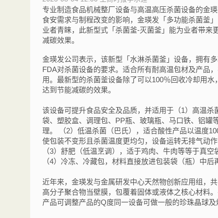
专业制造食品机械整厂设备与高温高压杀菌设备的金瑛
食安需求与制程改变的影响，金瑛发「多功能杀菌釜」，
业者青睐，此新型式「杀菌釜-灭菌釜」能为业者带来
减碳效果。
金瑛发公司表示，该新型「水淋杀菌釜」设备，拥有多
FDA对杀菌设备的要求。适合所有耐高温包材及产品，
用。最新型的杀菌釜设备除了可以100％回收冷却用
达到节能减碳的效果。
该设备可提升食品安全及品质，并适用于（1）高温杀菌
袋、塑胶盒、调理包、PP瓶、玻璃瓶、马口铁、铝罐
理。 （2）低温杀菌（巴氏），适合酸性产品以温度1
使包装不变形且杀菌温度更均匀，设备运转无排气动作
（3）舒肥（低温烹调），适于鸡肉、牛肉等等于真空袋
（4）冷冻、冷藏包，材料直接放进包装袋（瓶）中后
近年来，金瑛发与金属研发中心天然物创新应用组，共
高分子聚合物当壁膜，包覆着固体或液体之核心材料。
产品可调整产品的Q度同一设备可做一般的珍珠晶球及