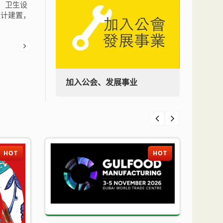
可、卫生设
设计建置，
加入公会、发展事业
加入
HOT
HOT