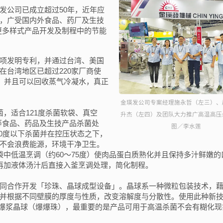
发公司已成立超过50年，近年应
广受国内外食品、药厂及​​生技
更多样式产品开发及制程中的节能
项发明专利，并通过台湾、美国
在台湾地区已超过220家厂商使
水，并且可以回收蒸气冷凝水，真正
金瑛发公司专案经理施永哲（左三）、
，适合121度杀菌软袋、真空
升杰（左四）及团队大力推广高温高压
等食品、药品及生技产品杀菌处
图／李水莲
00度以下杀菌并在控压状态之下，
不会浪费能源，环境干净卫生。
中低温烹调（约60～75度）使肉品蛋白质熟化并且保持多汁鲜嫩的
再加液体汤汁后直接入釜烹调处理，简化制程。
同合作开发「珍珠、晶球成型设备」。晶球系一种微粒包装技术，
并根据不同壁膜的厚度与性质，改变溶解度与分散性。使用此种新
爆浆晶球（爆爆珠），最重要的是产品可用于高温杀菌不会有糊化现