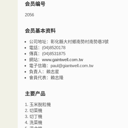
会员编号
2056
会员基本资料
公司地址：彰化縣大村鄉南勢村南勢巷3號
電話：(04)8520178
傳真：(04)8531875
網站：
www.gaintwell.com.tw
電子信箱：paul@giantwell.com.tw
負責人：賴志星
會員代表：賴志隆
主要产品
1. 玉米脫粒機
2. 切菜機
3. 切丁機
4. 洗菜機