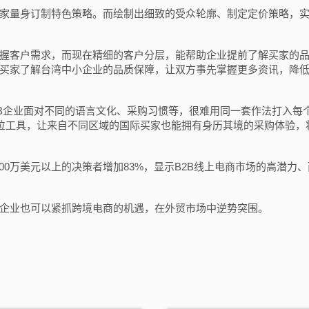
家量身订制特色策略。而绘制出细致的受众轮廓、制定定价策略，
握客户需求，而现在精细的客户分层，能帮助企业提前了解买家的
买家了解台湾中小企业的品质保障，让双方事先掌握更多资讯，降
察到B2B企业面对不同的语言文化、采购习惯等，很难用同一套作法打入每
加入公会、发展事业
数位工具，让来自不同区域的国际买家也能拥有身历其境的采购体验，
1,000万美元以上的决策者增加83%，显示B2B线上电商市场的高潜力
企业也可以紧抓跨境电商的机遇，在外贸市场中逆势突围。