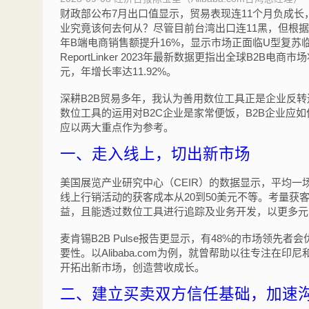
财政部公布7月出口值显示，贸易表现连11个月负成
业究竟该何去何从？尽管目前台湾出口连11黑，但根据Ali
年B端电商销售额提升16%，显示市场正面临U型复苏
ReportLinker 2023年最新数据更指出全球B2B电商市场
元，年增长率达11.92%。
深耕B2B贸易多年，我认为善用数位工具正是企业反转
数位工具的运用对B2C企业是家常便饭，B2B企业应
应以两大重点作为参考。
一、走入线上，切出新市场
美国展览产业研究中心（CEIR）的数据显示，平均一场线
线上行销活动的获客成本从20到50美元不等。考量
益，且能透过数位工具进行追踪及业务开发，以更多元
麦肯锡B2B Pulse报告更显示，有48%的市场领
要性。以Alibaba.com为例，就曾帮助以往专注
开拓出新市场，创造营收成长。
二、建立买卖双方信任基础，加速