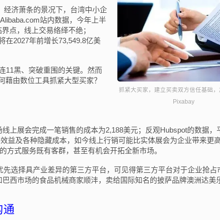
长，经济萧条的景况下，台湾中小企
baba.com站内数据，今年上半
临界点，线上交易络绎不绝；
将在2027年前增长73,549.8亿美
连11黑、突破重围的关键。然而
如何藉由数位工具抓紧大型买家？
抓紧大买家，建立买卖双方信任基础，
Pixabay
上展会完成一笔销售的成本为2,188美元；反观Hubspot的数据，
获客效益及各种隐藏成本，如今线上行销可能比实体展会为企业带来更
的方式服务既有客群，甚至有机会开拓全新市场。
先者会优先选择具产业差异的第三方平台，可见得第三方平台对于企业抢占
在印尼和巴西市场的食品机械商家顺沣，卖给国际知名的披萨品牌澳洲达美
沟通