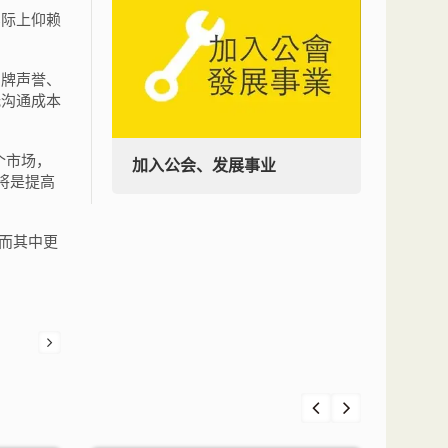
实际上仰赖
品牌声誉、
低沟通成本
个市场，
加入公会、发展事业
加入
将是提高
、而其中更