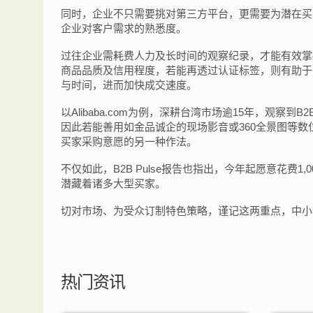
同时，企业不只需要挑对第三方平台，更需要为潜在买
企业对客户需求的熟悉度。
过往企业需耗费人力及长时间的观察纪录，才能有效掌
商品品质及信用程度，若能再透过认证标签，则有助于
与时间，进而加快成交速度。
以Alibaba.com为例，深耕台湾市场逾15年，观
因此若能善用如金品诚企的现场影音或360全景图等
买家采购意愿的另一种作法。
不仅如此，B2B Pulse报告也指出，今年起愿意花费
潜藏着诸多大型买家。
切对市场、为受众订制特色策略，谨记这两重点，中小
热门资讯