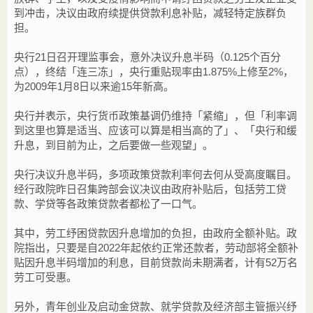
到冲击，决议由政府续提供贷款利息补贴，减轻特定族群负
担。
央行21日召开理监事会，意外决议升息半码（0.125个百分
点），终结「连三冻」，央行重贴现率由1.875%上修至2%，
为2009年1月8日以来逾15年新高。
央行并表示，央行货币政策基调仍维持「紧缩」，但「利率调
到这里也算是适当、应该可以算是相当高的了」、「央行和缓
升息，到目前为止，之后要做一些观望」。
央行决议升息半码，多项政策贷款利率何去何从受高度瞩目。
经行政院昨日召集跨部会议决议由政府补贴后，包括劳工贷
款、学贷等各政策贷款者都松了一口气。
其中，劳工纾困贷款因升息增加的负担，由政府全额补贴。政
院指出，只要是自2022年起依约正常还款者，劳动部将全额补
贴因升息半码增加的利息，目前贷款尚未期满者，计有52万名
劳工可受惠。
另外，青年创业及启动金贷款、就学贷款及经济部主管振兴纾