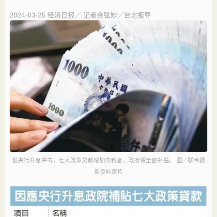
2024-03-25
经济日报／ 记者余弦妙／台北报导
低央行升息冲击，七大政策贷款增加的利息，政府将全额补贴。 图／联合报
系资料照片