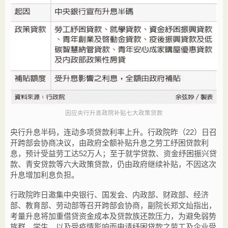
因应央行升息政院补贴七大政策贷款
央行升息半码，连动多项贷款利率上升。行政院昨（22）日召
开跨部会协商决议，由政府全额补贴升息之劳工纾困贷款利
息，预计受益劳工达52万人；至于就学贷款、资金纾困振兴贷
款、青安贷款等六大政策贷款，仍由政府继续补贴，不因这次
升息增加利息负担。
行政院昨日邀集中央银行、国发会、内政部、财政部、经济
部、教育部、劳动部等召开跨部会协商，副院长郑文灿指出，
考量升息将加重借贷资金成本及贷款族还款压力，为避免弱势
族群、学生，以及受疫情影响而申请纾困贷款之劳工及企业受