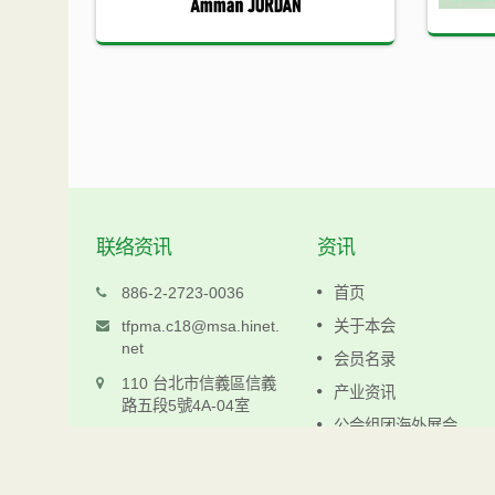
联络资讯
资讯
科仁
886-2-2723-0036
首页
www.keljen.com.tw
tfpma.c18@msa.hinet.
关于本会
net
会员名录
阅读更多
110 台北市信義區信義
产业资讯
路五段5號4A-04室
公会组团海外展会
最新消息
联络资料