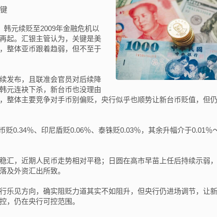
关键
韩元续贬至2009年金融危机以
再起。汇银主管认为，关键是美
，整体亚币跟着趋弱，但不至于
续发布，且联准会官员对后续降
韩元连袂下杀，新台币也没理由
，整体主要竞争对手币别偏贬，央行似乎也顺势让新台币贬值，但
.34％、印尼盾贬0.06％、泰铢贬0.03％，其余升幅介于0.01％～1
稳汇，近期人民币走势相对平稳；日圆在高市早苗上任后持续示弱
落及外资汇出所致。
行乐见方向，确实阻贬力道其实不如阻升，但央行仍进场调节，让
控，仍在央行可控范围。