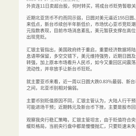
外资连11日卖超台股，何时转买，将成台币贬势暂歇
近期北亚货币不约而同示弱，日圆对美元逼近155日圆、
来低点，新台币续创半年新低价，市场忧心亚币竞贬潮
元指数表现，目前市场消息紊乱，美元暂获支撑在高位
出现竞贬。
汇银主管指出，美国政府终于重启，重要经济数据将陆
息语带保留，多空交错下，美元维持强势，近期日圆及
转强，加上原本市场看升人民币，如今又重回区间震荡
流动性，并非放手让新台币狂贬。
就主要亚币来看，近一周以日圆大跌0.83％最弱、新台币贬0
之间，北亚币别相对偏弱。
主要币别贬值原因不同，汇银主管认为，大陆人行干预
可能进场干预；近期韩元及新台币下挫，主要是股市回
观察我央行稳汇策略，汇银主管坦言，由于贬值符合央
缓贬格局，当前央行盘中都是慢慢抛汇，只要贬速未失