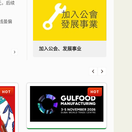
元，后续
线虽偏
加入公会、发展事业
加入
HOT
HOT