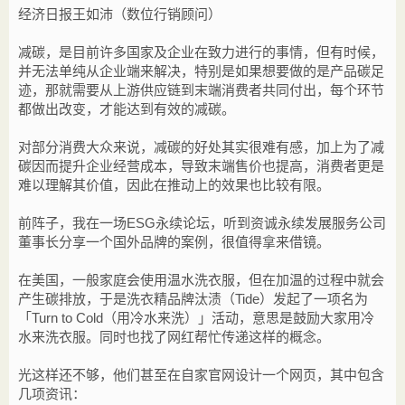
经济日报王如沛（数位行销顾问）
减碳，是目前许多国家及企业在致力进行的事情，但有时候，
并无法单纯从企业端来解决，特别是如果想要做的是产品碳足
迹，那就需要从上游供应链到末端消费者共同付出，每个环节
都做出改变，才能达到有效的减碳。
对部分消费大众来说，减碳的好处其实很难有感，加上为了减
碳因而提升企业经营成本，导致末端售价也提高，消费者更是
难以理解其价值，因此在推动上的效果也比较有限。
前阵子，我在一场ESG永续论坛，听到资诚永续发展服务公司
董事长分享一个国外品牌的案例，很值得拿来借镜。
在美国，一般家庭会使用温水洗衣服，但在加温的过程中就会
产生碳排放，于是洗衣精品牌汰渍（Tide）发起了一项名为
「Turn to Cold（用冷水来洗）」活动，意思是鼓励大家用冷
水来洗衣服。同时也找了网红帮忙传递这样的概念。
光这样还不够，他们甚至在自家官网设计一个网页，其中包含
几项资讯：