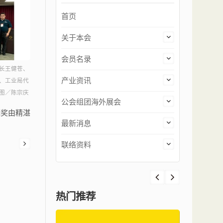
首页
关于本会
会员名录
长王健苍、
产业资讯
、工业局代
图／陈宗庆
公会组团海外展会
优奖由精湛
最新消息
联络资料
热门推荐