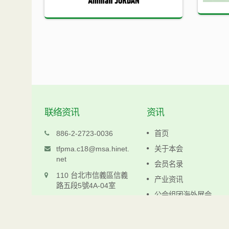
联络资讯
资讯
科仁
886-2-2723-0036
首页
www.keljen.com.tw
tfpma.c18@msa.hinet.
关于本会
net
会员名录
阅读更多
110 台北市信義區信義
产业资讯
路五段5號4A-04室
公会组团海外展会
最新消息
联络资料