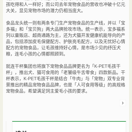
孩吃得和人一样好；而公司去年宠物食品的营收也冲破十亿元
大关，显见宠物市场的潜力仍相当庞大。
食品龙头统一则有两条专门生产宠物食品的生产线，并以「宝
多福」和「宝贝狗」两大品牌抢攻市场。统一表示，宝多福系
列以量贩店、超商通路为主，还为犬猫开发健康机能导向的产
品，包括添加皮毛保健配方、护肤亮毛配方，以及无忧好心情
配方的宠物食品，让毛孩维持好心情，是市场少见的纾压犬
粮，连毛小孩的心情都照顾到。
就连干杯集团也将旗下宠物食品品牌更名为「K-PET毛孩干
杯」，推出犬、猫可食用的「老饕级牛舌零食」四款新品。干
杯表示，K-PET毛孩干杯是结合「牛肉」与「宠物」双专业背
景推出的精品宠物食品品牌，也是「人可食用等级」的高规格
宠物食品，希望满足饲主爱毛小孩的要求。