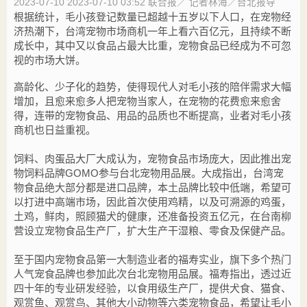
2023-07-10
2023-07-10 03:52 联合报／ 记者林海／台北报导
根据统计，毛小孩登记数量已超越十五岁以下人口，在宠物经
济热潮下，台湾宠物市场商机一年上看六百亿元，且持续不断
成长中，其中又以食品占最大比重，宠物食品已经成为不可忽
视的市场大饼。
高龄化、少子化的趋势，使得现代人对毛小孩的陪伴需求大幅
增加，且愈来愈多人把宠物当家人，在宠物的花费愈来愈舍
得，连带的宠物食品、用品的品质也不断提高，业者对毛小孩
商机也日益重视。
饲料、肉蛋品大厂大成认为，宠物食品市场庞大，因此推出宠
物饲料品牌GOMO参与台北宠物用品展。大成指出，台湾宠
物食品绝大部分都是进口品牌，本土品牌比较中低端，希望可
以打进中高端市场，因此首次使用鸡精，以及可溯源的鸡蛋，
土鸡，鲜肉，照顾猫犬的健康，还准备投资五亿元，在台南柳
营设立宠物食品生产厂，扩大生产干湿粮、零食及保健产品。
至于国内宠物食品第一大制造业者的福寿实业，旗下多个热门
人气宠食品牌也参加此次台北宠物用品展。福寿指出，透过近
四十年的专业研发经验，以食用级生产厂，提供犬食、猫食、
观赏鱼、观赏鸟、其他大小动物等六类宠物食品，希望让毛小