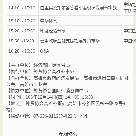
市场
14:10 ~ 15:10
由孟买及加尔各答看印度现况发展与挑战
(前加
15:10 ~ 15:20
中场休息
15:20 ~ 15:50
印度经验分享
中贸
15:50 ~16:20
善用政府金融支援拓展外销市场
中国
16:20 ~ 16:30
Q&A
【主办单位】经济部国际贸易局
【执行单位】外贸协会高雄办事处
【合办单位】高雄市政府经济发展局、高雄市进出口商业同业
公会、高雄市工业会
【协办单位】外贸协会国际行销咨询中心
【时 间】106
年12
月14日(四) 14：00~16:30
【地 点】
外贸协会高雄办事处(
高雄市苓雅区民权一路28
号4
楼)
【联络电话】07-336-3113
分机22
洪小姐
立刻报名