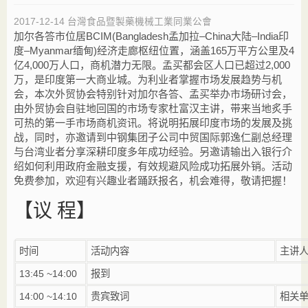
2017-12-14
台灣食品暨製藥機械工業同業公會
加尔各答市位居BCIM(Bangladesh孟加拉–China大陆–India印
度–Myanmar缅甸)经济走廊枢纽位置，涵盖165万平方公​​里及4
亿4,000万人口，商机潜力无限。孟买都会区人口已超过2,000
万，是印度第一大商业城。为利业者掌握市场发展趋势与机
会，本次外贸协会特别针对加尔各答、孟买举办市场研讨会，
由外贸协会自驻地回国的市场专家杜富汉主讲，带来当地炙手
可热的第一手市场商机资讯。将说明拓展印度市场的发展及挑
战，同时，亦邀请到中钢集团子公司中贸国际郭逸仁副总经理
与台湾业者分享深耕印度多年成功经验。另邀请输出入银行介
绍如何利用政府金融支援，有效规避风险成功拓展外销。活动
免费参加，欢迎有兴趣业者踊跃报名，机会难得，敬请把握！
【
议 程】
时间
活动内容
主讲
13:45 ~14:00
报到
14:00 ~14:10
贵宾致词
相关