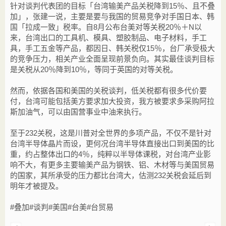
针对谈判代表团的目标「台湾输美产品关税降到15％、且不叠
加」，张建一说，主要是要与我国的贸易竞争对手国日本、韩
国「拉成一致」税率。自8月公布台美对等关税20％＋N以
来，台湾出口的工具机、模具、塑胶制品、电子材料，手工
具，手工五金等产品，都因日、韩关税仅15％，台厂承受极大
的竞争压力，相关产业全面呈现前景负向。其实最佳谈判目标
是关税从20％降到10％，等同于英国的对等关税。
然而，依据各国和美国的关税谈判，低关税都有很多代价要
付，台湾可能包括美方要求加大投资，我方被要求多采购阿拉
斯加油气，可以由国营事业中油来执行。
至于232关税，这是川普对全世界的多项产品，不仅不是针对
台湾半导体晶片而设，更何况台湾半导体直接出口到美国的比
重，约占整体出口的4％，纯粹以半导体课税，对台湾产业影
响不大，有更多主要输美产品为钢铁、铝、木材等与美国贸易
的国家，其所承受的压力都比台湾大，估测232关税会延后到
明年才被提及。
#叠加#谈判#美国#台美#台贸易