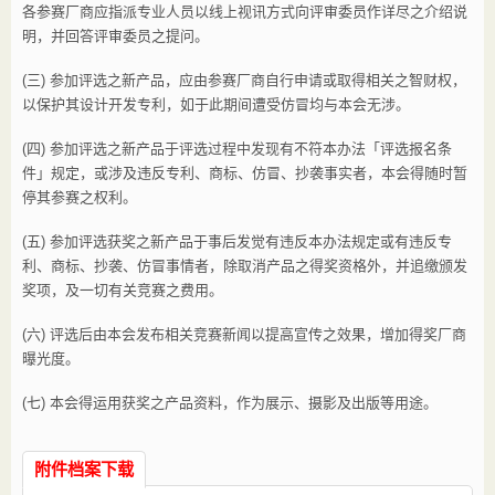
各参赛厂商应指派专业人员以线上视讯方式向评审委员作详尽之介绍说
明，并回答评审委员之提问。
(三) 参加评选之新产品，应由参赛厂商自行申请或取得相关之智财权，
以保护其设计开发专利，如于此期间遭受仿冒均与本会无涉。
(四) 参加评选之新产品于评选过程中发现有不符本办法「评选报名条
件」规定，或涉及违反专利、商标、仿冒、抄袭事实者，本会得随时暂
停其参赛之权利。
(五) 参加评选获奖之新产品于事后发觉有违反本办法规定或有违反专
利、商标、抄袭、仿冒事情者，除取消产品之得奖资格外，并追缴颁发
奖项，及一切有关竞赛之费用。
(六) 评选后由本会发布相关竞赛新闻以提高宣传之效果，增加得奖厂商
曝光度。
(七) 本会得运用获奖之产品资料，作为展示、摄影及出版等用途。
附件档案下载