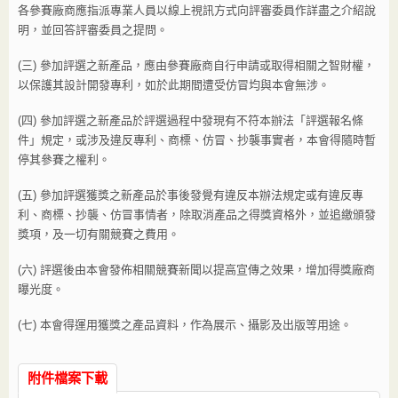
各參賽廠商應指派專業人員以線上視訊方式向評審委員作詳盡之介紹說
明，並回答評審委員之提問。
(三) 參加評選之新產品，應由參賽廠商自行申請或取得相關之智財權，
以保護其設計開發專利，如於此期間遭受仿冒均與本會無涉。
(四) 參加評選之新產品於評選過程中發現有不符本辦法「評選報名條
件」規定，或涉及違反專利、商標、仿冒、抄襲事實者，本會得隨時暫
停其參賽之權利。
(五) 參加評選獲獎之新產品於事後發覺有違反本辦法規定或有違反專
利、商標、抄襲、仿冒事情者，除取消產品之得獎資格外，並追繳頒發
獎項，及一切有關競賽之費用。
(六) 評選後由本會發佈相關競賽新聞以提高宣傳之效果，增加得獎廠商
曝光度。
(七) 本會得運用獲獎之產品資料，作為展示、攝影及出版等用途。
附件檔案下載