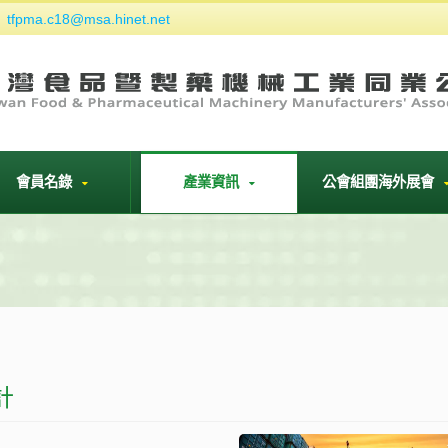
tfpma.c18@msa.hinet.net
們
會員名錄
產業資訊
公會組團海外展會
計