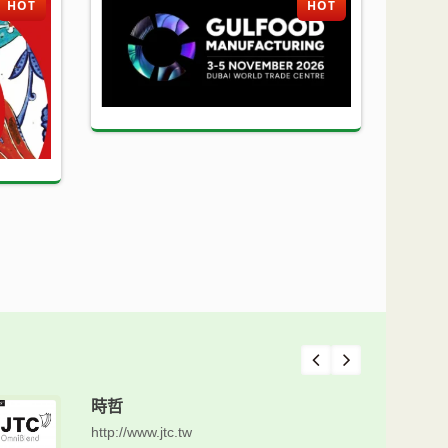
HOT
HOT
時哲
http://www.jtc.tw