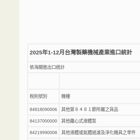
2025年1-12月台灣製藥機械產業
進口
統計
依海關進出口統計
稅則號別
機種
84818090006
其他第８４８１節所屬之貨品
84137000000
其他離心式液體泵
84219990008
其他液體或氣體過濾及淨化機具之零件