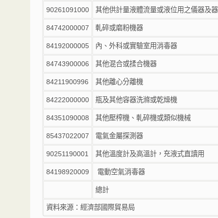
90261091000
其他供計量液體流量或液位用之儀器及器
84742000007
軋碎或磨粉機器
84192000005
內、外科或實驗室用消毒器
84743900006
其他混合或揉合機器
84211900996
其他離心分離機
84222000000
瓶及其他容器洗滌或乾燥機
84351090008
其他壓榨機、軋碎機或類似機械
85437022007
電氣金屬探測器
90251190001
其他溫度計及高溫計，充液式直讀用
84198920009
電動空氣消毒器
總計
資料來源：經濟部國際貿易局