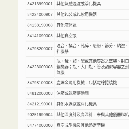
84213990001
其他氣體過濾或淨化機具
84224000907
其他包裝或包紮用機器
84138190008
其他液体泵
84141090003
其他真空泵
混合、揉合、軋碎、磨粉、篩分、精選、
84798200007
拌機器
瓶、罐、箱、袋或其他容器之盛裝、封口
84223000008
籤機器；瓶、大口瓶、管及類似容器之封
氣機
84798100008
處理金屬用機械，包括電線捲繞機
84812000008
油壓或氣壓傳動閥
84212190001
其他水過濾或淨化機具
90251990904
其他溫度計及高溫計，未與其他儀器聯結
84774000000
真空成型機及其他熱定型機