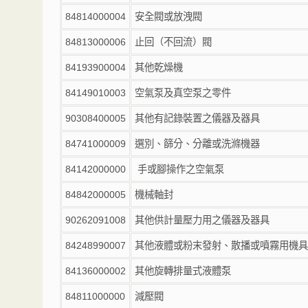
84814000004
安全閥或放洩閥
84813000006
止回（不回流）閥
84193900004
其他乾燥機
84149010003
空氣泵及真空泵之零件
90308400005
其他有記錄裝置之儀器及器具
84741000009
選別、篩分、分離或洗滌機器
84142000000
手或腳操作之空氣泵
84842000005
機械軸封
90262091008
其他供計量壓力用之儀器及器具
84248990007
其他液體或粉末發射、散播或噴霧用機具
84136000002
其他旋轉排量式液體泵
84811000000
減壓閥