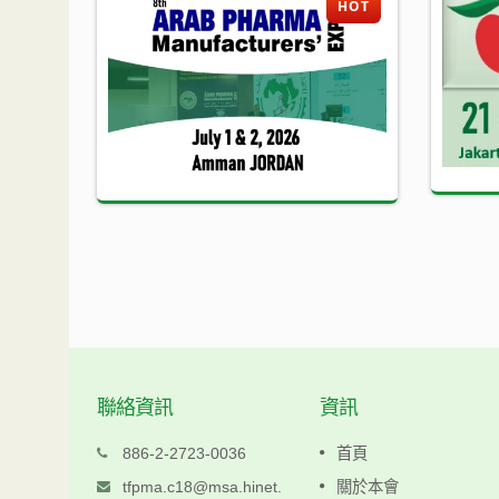
HOT
HOT
聯絡資訊
資訊
科仁
886-2-2723-0036
首頁
www.keljen.com.tw
tfpma.c18@msa.hinet.
關於本會