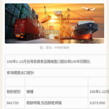
圖／源自：中時新聞網
106
年
1-12
月台灣各類食品機械進口統計與
105
年同期比
依海關進出口統計
稅則號別
機種
105年1-12
841720
糕餅烤箱
,
包括餅乾烤箱
3,673,050