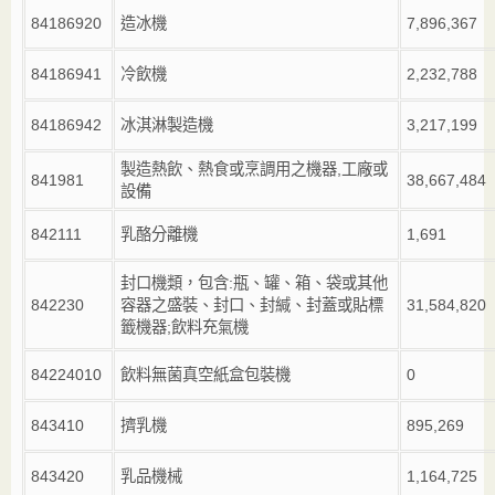
84186920
造冰機
7,896,367
84186941
冷飲機
2,232,788
84186942
冰淇淋製造機
3,217,199
製造熱飲、熱食或烹調用之機器
,
工廠或
841981
38,667,484
設備
842111
乳酪分離機
1,691
封口機類，包含
:
瓶、罐、箱、袋或其他
842230
容器之盛裝、封口、封緘、封蓋或貼標
31,584,820
籤機器
;
飲料充氣機
84224010
飲料無菌真空紙盒包裝機
0
843410
擠乳機
895,269
843420
乳品機械
1,164,725