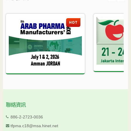
HOT
聯絡資訊
886-2-2723-0036
tfpma.c18@msa.hinet.net