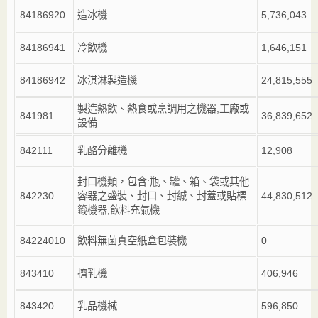
84186920
造冰機
5,736,043
84186941
冷飲機
1,646,151
84186942
冰淇淋製造機
24,815,555
製造熱飲、熱食或烹調用之機器
,
工廠或
841981
36,839,652
設備
842111
乳酪分離機
12,908
封口機類，包含
:
瓶、罐、箱、袋或其他
842230
容器之盛裝、封口、封緘、封蓋或貼標
44,830,512
籤機器
;
飲料充氣機
84224010
飲料無菌真空紙盒包裝機
0
843410
擠乳機
406,946
843420
乳品機械
596,850