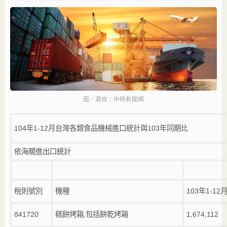
圖／源自：中時新聞網
104
年
1-12
月台灣各類食品機械進口統計與
103
年同期比
依海關進出口統計
稅則號別
機種
103年1-12
841720
糕餅烤箱
,
包括餅乾烤箱
1,674,112