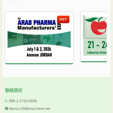
HOT
聯絡資訊
886-2-2723-0036
tfpma.c18@msa.hinet.net