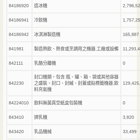
84186920
造冰機
2,796,5
84186941
冷飲機
1,757,2
84186942
冰淇淋製造機
165,887
841981
製造熱飲、熱食或烹調用之機器
,
工廠或設備
11,293,
842111
乳酪分離機
0
封口機類，包含
:
瓶、罐、箱、袋或其他容器
842230
之盛裝、封口、封緘、封蓋或貼標籤機器
;
飲
129,425
料充氣機
84224010
飲料無菌真空紙盒包裝機
0
843410
擠乳機
3,820
843420
乳品機械
33,499