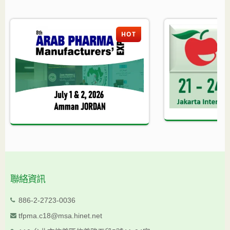
HOT
聯絡資訊
886-2-2723-0036
tfpma.c18@msa.hinet.net