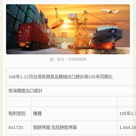
圖／源自：中時新聞網
106
年
1-12
月台灣各類食品機械出口統計與
105
年同期比
依海關進出口統計
稅則號別
機種
105年1-
841720
糕餅烤箱
,
包括餅乾烤箱
1,844,1