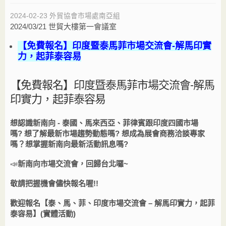
2024-02-23
外貿協會市場處南亞組
2024/03/21 世貿大樓第一會議室
【免費報名】印度暨泰馬菲市場交流會-解馬印實
力，起菲泰容易
【免費報名】印度暨泰馬菲市場交流會-解馬
印實力，起菲泰容易
想認識新南
向 - 泰國、馬來西亞、菲律賓跟印度四國市場
嗎
?
想了解最新市場趨勢動態嗎?
想成為展會商務洽談專家
嗎
？
想掌握新南向最新活動訊息嗎?
📣
新南向市場交流會，回歸台北囉~
敬請把握機會儘快報名喔
!!
歡迎報名【
泰、馬、菲、印度市場交流會 – 解
馬印
實力，起
菲
泰
容易
】
(實體活動)