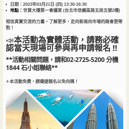
日期：
2023
年
03
月
21
日
(
四
) 13:30-16:30
地點：
世貿大樓第一會議室
(
台北市信義區路五段五號2樓
)
相信真實交流的力量，了解更多，走向新南向市場的路會更帶
勁！
📣
本活動為實體活動，
請務必確
認當天現場可參與再申請報名 !!
**活動相關問題，請和02-2725-5200 分機
1844 石小姐聯絡**
✈
本活動免費，請儘速報名以免向隅！