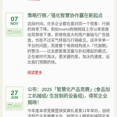
策略行销／强化智慧协作赢在新起点
07
这段时间，许多企业都在面对同一个现象：行销
NOV
的效率下降。例如momo购物网自上市以来首度
2025
出现营收下滑，即使有庞大的用户基础与广告投
放，也抵不过买气转弱与行销疲乏。这并非单一
平台的问题，而是整个电商结构进入「代谢期」
的警讯——过去那套靠流量与折扣撑起的模式，
正在被时代淘汰。更关键的是，淘汰的速度，远
比我们预期的快。
阅读更多
公布：2025「智慧化产品竞赛」(食品加
27
工机械组/ 生技制药设备组)，得奖企业
JUN
揭晓！
2025
今年度本项竞赛暨颁奖典礼是第11年举办，由经
济部产业发展署主办、财团法人精密机械研究发