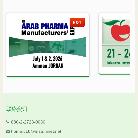
HOT
联络资讯
886-2-2723-0036
tfpma.c18@msa.hinet.net