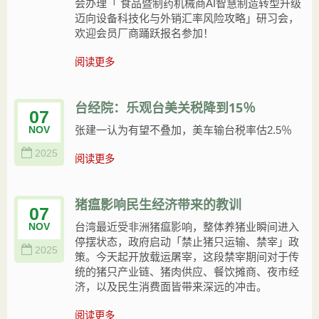
会办理「 食品暨制药机械商AI智慧制造转型升级
迈向设备科技化与外销汇率风险攻略」研习会，
欢迎会员厂商踊跃报名参加！
阅读更多
台经院：乐观台美关税降到15％
07
张建一认为有望不叠加，美车输台税率估2.5％
NOV
2025
阅读更多
猪瘟影响民生经济带来的教训
07
台湾最近受非洲猪瘟影响，整体养猪业瞬间进入
NOV
停摆状态，政府启动「禁止猪只运输、禁宰」政
2025
策。今天起开放载运屠宰，这段禁宰期间对于传
统的猪只产业链、猪肉供应、餐饮摊商、夜市经
济，以及民生消费面皆带来深远的冲击。
阅读更多