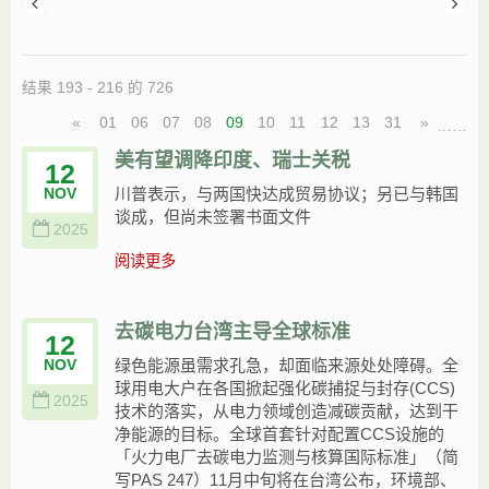
结果 193 - 216 的 726
«
01
06
07
08
09
10
11
12
13
31
»
…
…
美有望调降印度、瑞士关税
12
川普表示，与两国快达成贸易协议；另已与韩国
NOV
谈成，但尚未签署书面文件
2025
阅读更多
去碳电力台湾主导全球标准
12
绿色能源虽需求孔急，却面临来源处处障碍。全
NOV
球用电大户在各国掀起强化碳捕捉与封存(CCS)
2025
技术的落实，从电力领域创造减碳贡献，达到干
净能源的目标。全球首套针对配置CCS设施的
「火力电厂去碳电力监测与核算国际标准」（简
写PAS 247）11月中旬将在台湾公布，环境部、