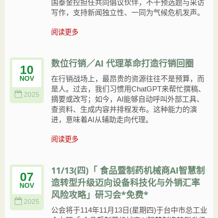
国泰金控担任共同倡议伙伴，不干预选题与采访
写作，支持新闻独立性、一同为气候危机发声。
阅读更多
数位行销／AI 代理革命打造行销回圈
10
在行销战场上，最昂贵的资源往往不是预算，而
NOV
是人。过去，我们习惯用ChatGPT来帮忙撰稿、
2025
摘要或改写；如今，AI能够自动呼叫外部工具、
查资料、生成内容并排程发布。这种能力的演
进，意味着AI从辅助走向代理。
阅读更多
11/13(四)「 食品暨制药机械商AI智慧制
07
造转型升级迈向设备科技化与外销汇率
NOV
风险攻略」研习会*免费*
2025
公会将于114年11月13日(星期四)于台中市总工业