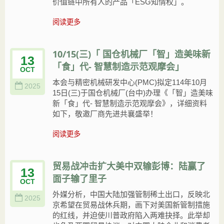
价值链中所有人的产品「ESG知情权」。
阅读更多
10/15(三)「 国仓机械厂「智」造美味新
13
「食」代- 智慧制造示范观摩会」
OCT
本会与精密机械研发中心(PMC)拟定114年10月
2025
15日(三)于国仓机械厂(台中)办理《「智」造美味
新「食」代- 智慧制造示范观摩会》，详细资料
如下，敬邀厂商先进共襄盛举！
阅读更多
贸易战冲击扩大美中双输彭博：陆赢了
13
面子输了里子
OCT
外媒分析，中国大陆加强管制稀土出口，反映北
2025
京希望在贸易战休兵期，画下对美国新管制​​措施
的红线，并迫使川普政府陷入两难抉择。此举却