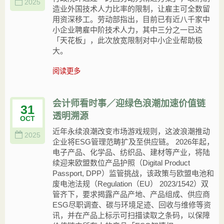
2025
造业外国技术人力比率的限制，让雇主可全数留
用资深移工。劳动部指出，目前已有近八千家中
小企业聘雇中阶技术人力，其中三分之一已达
「天花板」，此次放宽限制对中小企业帮助极
大。
阅读更多
会计师看时事／迎绿色浪潮加速价值链
31
透明溯源
OCT
近年永续浪潮改变市场游戏规则，这波浪潮推动
2025
企业将ESG管理范畴扩及至供应链。 2026年起，
电子产品、化学品、纺织品、建材等产业，将陆
续迎来欧盟数位产品护照（Digital Product
Passport, DPP）监管挑战，该政策与欧盟电池和
废电池法规（Regulation（EU） 2023/1542）双
管齐下，要求揭露产品产地、产品组成、供应商
ESG尽职调查、碳与环境足迹、回收与维修等资
讯，并在产品上标示可扫描读取之条码，以保障