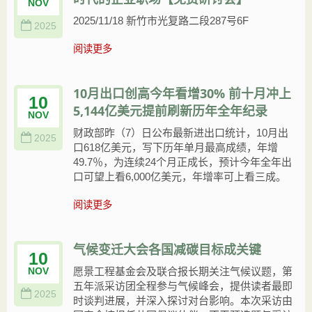
NOV
2025/11/18 新竹市光复路二段287号6F
2025
阅读更多
10月出口创高今年看增30% 前十月冲上
10
5,144亿美元提前刷新历年全年纪录
NOV
财政部昨（7）日公布最新进出口统计，10月出
2025
口618亿美元，写下历年单月最高成绩，年增
49.7％，为连续24个月正成长，预计今年全年出
口可望上看6,000亿美元，年增率可上看三成。
阅读更多
气候变迁大会各国减碳目标成关键
10
愿景工程基金会及联合报长期关注气候议题，第
NOV
五年派采访团全程参与气候峰会，提供读者最即
2025
时谈判进展，并深入探讨对台影响。本次采访由