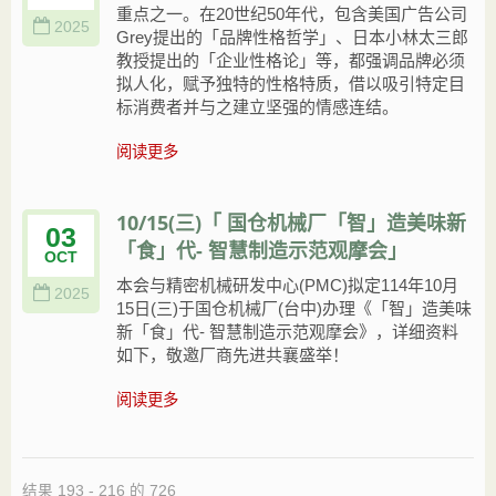
重点之一。在20世纪50年代，包含美国广告公司
2025
Grey提出的「品牌性格哲学」、日本小林太三郎
教授提出的「企业性格论」等，都强调品牌必须
拟人化，赋予独特的性格特质，借以吸引特定目
标消费者并与之建立坚强的情感连结。
阅读更多
10/15(三)「 国仓机械厂「智」造美味新
03
「食」代- 智慧制造示范观摩会」
OCT
本会与精密机械研发中心(PMC)拟定114年10月
2025
15日(三)于国仓机械厂(台中)办理《「智」造美味
新「食」代- 智慧制造示范观摩会》，详细资料
如下，敬邀厂商先进共襄盛举！
阅读更多
结果 193 - 216 的 726