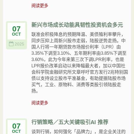
阅读更多
新兴市场成长动能具韧性投资机会多元
07
联准会积极降息的预期降温、美债殖利率攀升，
OCT
同步压抑上周新兴股市走弱，陆股逆势走扬。中
2025
国人行将一年期贷款市场报价利率（LPR）由
3.35%下调至3.10%、五年期利率由3.85%下调至
3.60%，此为今年来第三次下调LPR利率，也是
LPR报价改革启动以来降幅最大者，加以中国社
会科学院金融研究所文章呼吁官方发行2兆特别国
债以支持设立股市平准基金，有助提振陆股市场
买气，工业、原物料、消费等类股引领陆股走
扬。
阅读更多
行销策略／五大关键吸引AI 推荐
07
谈到行销，如何强化「品牌力」，是企业关注的
OCT