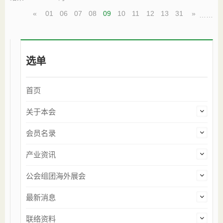
«
01
06
07
08
09
10
11
12
13
31
»
…
…
选单
首页
关于本会
会员名录
产业资讯
公会组团海外展会
最新消息
联络资料